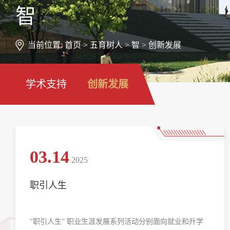
智
当前位置:
首页
>
五育树人
>
智
>
创新发展
学术支持
创新发展
03.14
2025
职引人生
“职引人生” 职业生涯发展系列活动分别面向就业和升学