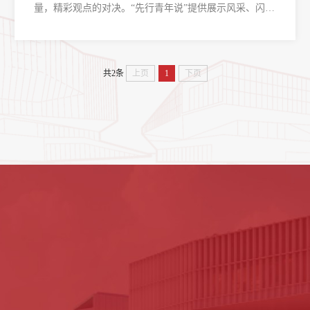
量，精彩观点的对决。“先行青年说”提供展示风采、闪耀
才华的舞台。严谨的立论、机智的反驳，让你在观点的交
锋中不断成长，不断超越自我
共2条
上页
1
下页