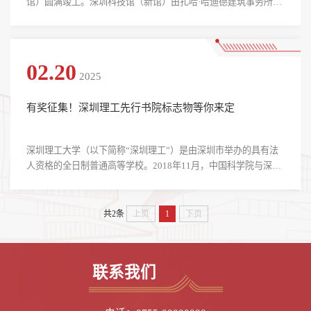
馆）圆满竣工。深圳科技馆（新馆）由扎哈·哈迪德建筑事务所与
华阳国际设计集团联手打造，坐落于深圳市光明科学城核心位
置，宛如一艘即将驶向科技未来的巨轮，蓄势待发。2月16日下
午，深圳理工大学先行书院（筹）携手深圳科学技术馆联合举办
“深圳科技馆（新馆）先行体验官”活动，40余名硕士生、博士生
02.20
2025
化身为“找茬专家”，走进科技馆（新馆），为正在筹备中的展馆
“挑...
有奖征集！深圳理工先行书院标志物等你来定
深圳理工大学（以下简称“深圳理工”）是由深圳市举办的具有法
人资格的全日制普通高等学校。2018年11月，中国科学院与深圳
市人民政府签署合作办学协议，共同筹建深圳理工大学。2024年5
月，学校经教育部批准设立，定位为新型研究型大学。这所带有
鲜明科研烙印的大学，在深圳这片改革开放的热土孕育和诞生。
共2条
上页
1
下页
因此，深圳理工将中国科学家精神和深圳特区精神列为大学的两
大精神基石，不仅是对科研先驱们不懈探索、勇于创新的崇高敬
意，也是对深圳敢为人先、追求卓越的城市品格的生动诠释。
联系我们