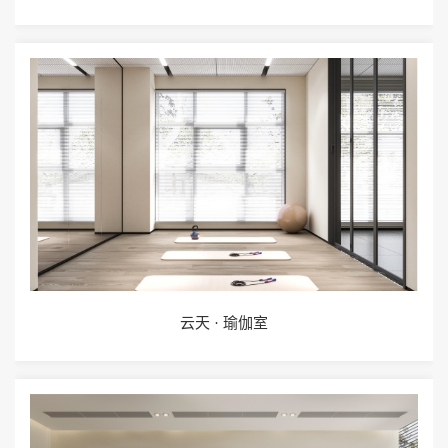
云天 · 瑜伽室