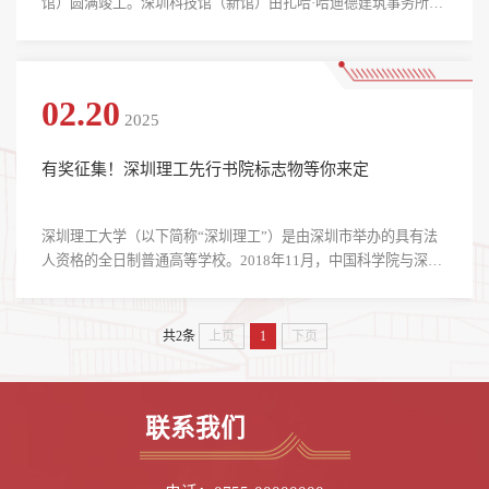
馆）圆满竣工。深圳科技馆（新馆）由扎哈·哈迪德建筑事务所与
华阳国际设计集团联手打造，坐落于深圳市光明科学城核心位
置，宛如一艘即将驶向科技未来的巨轮，蓄势待发。2月16日下
午，深圳理工大学先行书院（筹）携手深圳科学技术馆联合举办
“深圳科技馆（新馆）先行体验官”活动，40余名硕士生、博士生
02.20
2025
化身为“找茬专家”，走进科技馆（新馆），为正在筹备中的展馆
“挑...
有奖征集！深圳理工先行书院标志物等你来定
深圳理工大学（以下简称“深圳理工”）是由深圳市举办的具有法
人资格的全日制普通高等学校。2018年11月，中国科学院与深圳
市人民政府签署合作办学协议，共同筹建深圳理工大学。2024年5
月，学校经教育部批准设立，定位为新型研究型大学。这所带有
鲜明科研烙印的大学，在深圳这片改革开放的热土孕育和诞生。
共2条
上页
1
下页
因此，深圳理工将中国科学家精神和深圳特区精神列为大学的两
大精神基石，不仅是对科研先驱们不懈探索、勇于创新的崇高敬
意，也是对深圳敢为人先、追求卓越的城市品格的生动诠释。
联系我们