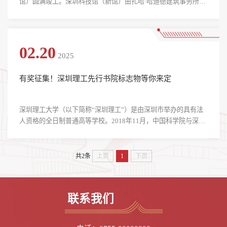
馆）圆满竣工。深圳科技馆（新馆）由扎哈·哈迪德建筑事务所与
华阳国际设计集团联手打造，坐落于深圳市光明科学城核心位
置，宛如一艘即将驶向科技未来的巨轮，蓄势待发。2月16日下
午，深圳理工大学先行书院（筹）携手深圳科学技术馆联合举办
“深圳科技馆（新馆）先行体验官”活动，40余名硕士生、博士生
02.20
2025
化身为“找茬专家”，走进科技馆（新馆），为正在筹备中的展馆
“挑...
有奖征集！深圳理工先行书院标志物等你来定
深圳理工大学（以下简称“深圳理工”）是由深圳市举办的具有法
人资格的全日制普通高等学校。2018年11月，中国科学院与深圳
市人民政府签署合作办学协议，共同筹建深圳理工大学。2024年5
月，学校经教育部批准设立，定位为新型研究型大学。这所带有
鲜明科研烙印的大学，在深圳这片改革开放的热土孕育和诞生。
共2条
上页
1
下页
因此，深圳理工将中国科学家精神和深圳特区精神列为大学的两
大精神基石，不仅是对科研先驱们不懈探索、勇于创新的崇高敬
意，也是对深圳敢为人先、追求卓越的城市品格的生动诠释。
联系我们