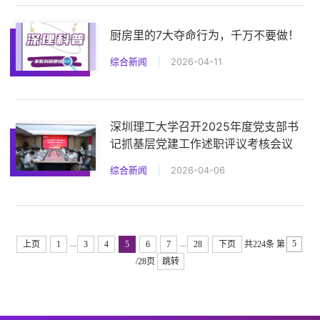
厨房里的7大夺命行为，千万不要做！
综合新闻
2026-04-11
深圳理工大学召开2025年度党支部书
记抓基层党建工作述职评议考核会议
综合新闻
2026-04-06
...
...
上页
1
3
4
5
6
7
28
下页
共224条
第
/28页
跳转