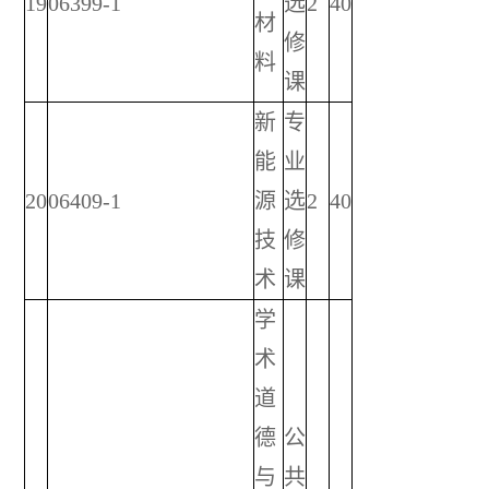
19
06399-1
选
2
40
材
修
料
课
新
专
能
业
20
06409-1
源
选
2
40
技
修
术
课
学
术
道
德
公
与
共