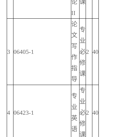
论
课
II
论
专
文
业
写
3
06405-1
必
2
40
作
修
指
课
导
专
专
业
业
4
06423-1
必
2
40
英
修
语
课