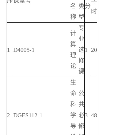
序
课堂号
学
名
类
分
时
称
型
专
计
业
算
1
D4005-1
选
1
20
理
修
论
课
生
命
公
科
共
2
DGES112-1
学
必
3
48
导
修