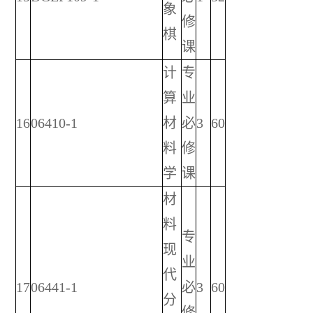
象
修
棋
课
计
专
算
业
16
06410-1
材
必
3
60
料
修
学
课
材
料
专
现
业
代
17
06441-1
必
3
60
分
修