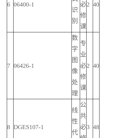
6
06400-1
必
2
40
识
修
别
课
数
专
字
业
图
7
06426-1
必
2
40
像
修
处
课
理
公
线
共
性
8
DGES107-1
必
3
48
代
修