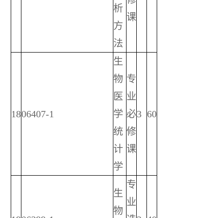
析
课
方
法
生
物
专
医
业
18
06407-1
学
必
3
60
统
修
计
课
学
专
生
业
物