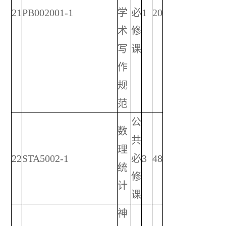
21
PB002001-1
学
必
1
20
术
修
写
课
作
规
范
公
数
共
理
22
STA5002-1
必
3
48
统
修
计
课
神