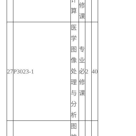
修
算
课
医
学
图
专
像
业
27
P3023-1
处
必
2
40
理
修
与
课
分
析
图