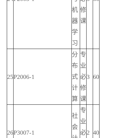
机
修
器
课
学
习
分
专
布
业
25
P2006-1
式
必
3
60
计
修
算
课
专
社
业
会
26
P3007-1
必
2
40
计