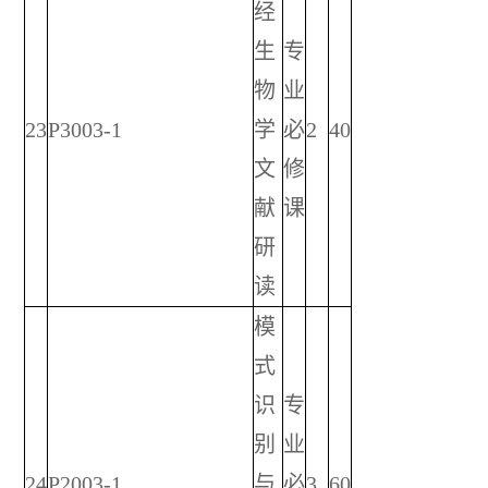
经
生
专
物
业
23
P3003-1
学
必
2
40
文
修
献
课
研
读
模
式
识
专
别
业
24
P2003-1
与
必
3
60