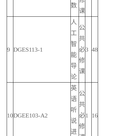
数
课
人
公
工
共
智
9
DGES113-1
必
3
48
能
修
导
课
论
英
公
语
共
听
10
DGEE103-A2
必
1
16
说
修
进