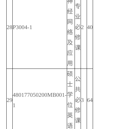
神
专
经
业
网
28
P3004-1
必
2
40
络
修
及
课
应
用
硕
公
士
共
480177050200MB001-
学
29
必
3
64
1
位
修
英
课
语