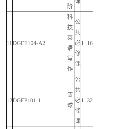
课
阶
科
公
技
共
英
11
DGEE104-A2
必
1
16
语
修
写
课
作
公
共
篮
12
DGEP101-1
必
1
32
球
修
课