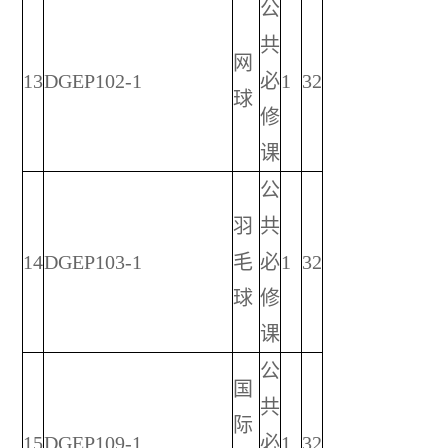
公
共
网
13
DGEP102-1
必
1
32
球
修
课
公
羽
共
14
DGEP103-1
毛
必
1
32
球
修
课
公
国
共
际
15
DGEP109-1
必
1
32