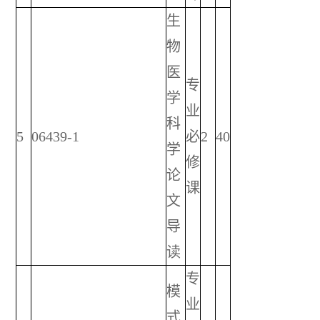
生
物
医
专
学
业
科
5
06439-1
必
2
40
学
修
论
课
文
导
读
专
模
业
式