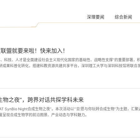
深理要闻
综合新闻
教联盟就要来啦！快来加入！
、科技、人才是全面建设社会主义现代化国家的基础性、战略性支撑”的重要部署，积极
研成果科普化转化，搭建科教资源共建共享平台，深圳理工大学与深圳科技馆将联合发
新动能。
生物之夜”，跨界对话共探学科未来
AT SynBio Night合成生物之夜”。本次活动以“‘旦’愿与你玩转合成生物”为
度呈现合成生物学的前沿图景、产业动态与学科魅力。