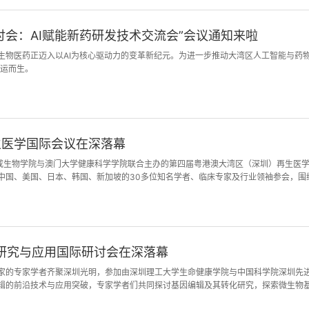
讨会：AI赋能新药研发技术交流会”会议通知来啦
生物医药正迈入以AI为核心驱动力的变革新纪元。为进一步推动大湾区人工智能与药物
应运而生。
生医学国际会议在深落幕
学合成生物学院与澳门大学健康科学学院联合主办的第四届粤港澳大湾区（深圳）再生医
中国、美国、日本、韩国、新加坡的30多位知名学者、临床专家及行业领袖参会，围
。
程研究与应用国际研讨会在深落幕
家的专家学者齐聚深圳光明，参加由深圳理工大学生命健康学院与中国科学院深圳先进
辑的前沿技术与应用突破，专家学者们共同探讨基因编辑及其转化研究，探索微生物
脉动。