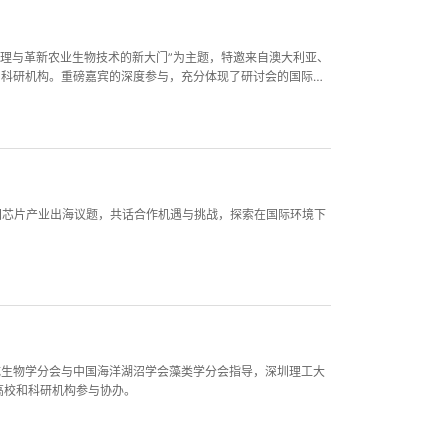
原理与革新农业生物技术的新大门”为主题，特邀来自澳大利亚、
与科研机构。重磅嘉宾的深度参与，充分体现了研讨会的国际视
中国芯片产业出海议题，共话合作机遇与挑战，探索在国际环境下
合成生物学分会与中国海洋湖沼学会藻类学分会指导，深圳理工大
高校和科研机构参与协办。