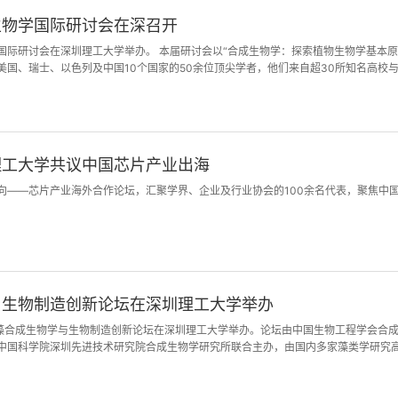
生物学国际研讨会在深召开
国际研讨会在深圳理工大学举办。 本届研讨会以“合成生物学：探索植物生物学基本
美国、瑞士、以色列及中国10个国家的50余位顶尖学者，他们来自超30所知名高校
0余名优秀青年学子与创新人才线下齐聚。
理工大学共议中国芯片产业出海
”航向——芯片产业海外合作论坛，汇聚学界、企业及行业协会的100余名代表，聚焦
与生物制造创新论坛在深圳理工大学举办
二届微藻合成生物学与生物制造创新论坛在深圳理工大学举办。论坛由中国生物工程学会
中国科学院深圳先进技术研究院合成生物学研究所联合主办，由国内多家藻类学研究