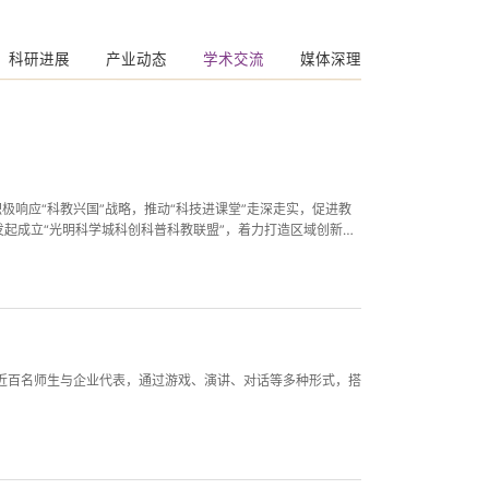
科研进展
产业动态
学术交流
媒体深理
响应“科教兴国”战略，推动“科技进课堂”走深走实，促进教
起成立“光明科学城科创科普科教联盟”，着力打造区域创新联
主题，汇聚近百名师生与企业代表，通过游戏、演讲、对话等多种形式，搭