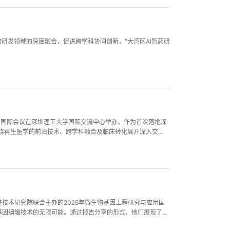
研发领域的深度融合，促进跨学科协同创新，“大湾区AI智药研
学国际会议在深圳理工大学国际交流中心举办。作为首次落地深
绕再生医学的前沿技术、跨学科融合及临床转化展开深入交
技术研究院联合主办的2025年微生物基因工程研究与应用国
基因编辑技术的无限可能。通过报告分享的形式，他们展现了微