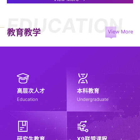
2026.08.03
通知公告
成果奖评审结果及省级推荐项目的公示
流式细胞仪采购的采购公告
2025.07.31
招标采购
深圳理工大学2025年度拟申请设置本
EDUCATION
2026.07.31
通知公告
科专业公示
多功能酶标仪等设备采购招标公告
2025.07.07
招标采购
关于第二届全国教材建设奖（高等教育
教育教学
View More
2026.07.31
通知公告
类）拟推荐名单的公示
【变更合同】深圳理工大学2026年图
2025.05.28
招标采购
深圳理工大学收费公示
书馆家具采购项目合同公示
2026.08.07
通知公告
深圳理工大学IT运维外包服务采购项目
2025.05.20
招标采购
深圳理工大学2025年南方科技大学联
中标公告
通知公告
培校级优秀硕士学位论文推荐名单公示
2026.05.29
深圳理工大学明珠校区食堂经营承租项
通知公告
目评审结果公示
高层次人才
本科教育
Education
Undergraduate
研究生教育
X9联盟课程