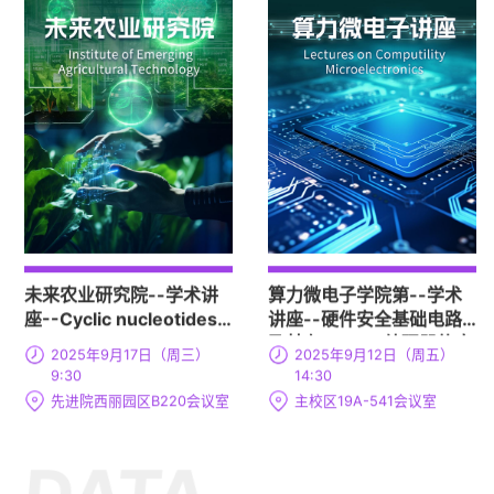
未来农业研究院--学术讲
算力微电子学院第--学术
座--Cyclic nucleotides -
讲座--硬件安全基础电路
universal second
及其在RISC-V处理器的应
2025年9月17日（周三）
2025年9月12日（周五）
messengers in plant
用探讨
9:30
14:30
signal transduction
先进院西丽园区B220会议室
主校区19A-541会议室