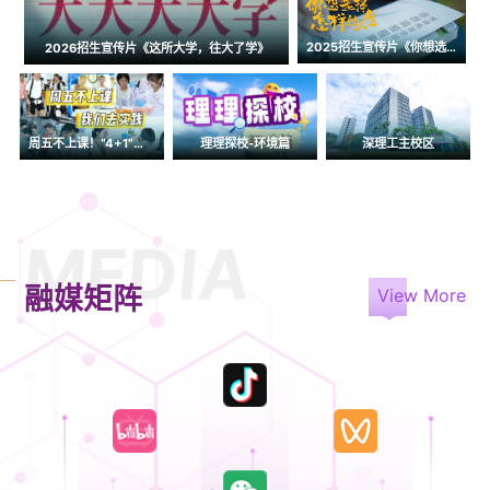
2025招生宣传片《你想选择怎样的人生》
2026招生宣传片《这所大学，往大了学》
周五不上课！“4+1”科研实践
理理探校-环境篇
深理工主校区
MEDIA
融媒矩阵
View More