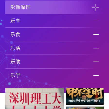
影像深理
乐享
乐食
乐活
乐助
乐学
2026招生MV《申不逢时》