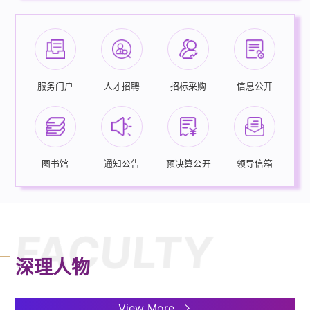
2026.08.06
通知公告
租遴选公告
深圳理工大学高效液相色谱仪、质谱仪
2026.03.27
招标采购
关于参与申报2026年湖北省科学技术
采购公告
2026.08.05
通知公告
奖项目的公示
药学院AI驱动医药研发平台切向流超滤
2026.03.18
招标采购
关于2026年度教师教学创新大赛拟推
系统等设备一批采购项目招标公告
2026.08.04
通知公告
荐名单的公示
深圳理工大学一生一芯工作室家具采购
服务门户
人才招聘
招标采购
信息公开
2026.03.15
招标采购
关于深圳理工大学附属中学2026年2月
项目招标公告
2026.08.04
通知公告
面向2026年应届毕业生公开招聘教师
分布式CPU实训箱采购项目中标（成
2026.01.23
岗位综合成绩及入围体检人员名单的公
招标采购
关于推荐申报“十四五”普通高等教育本
交）结果公示
示
2026.08.04
通知公告
科国家级规划教材的公示
英文中心智慧教室桌椅购置的采购公告
2026.01.05
招标采购
图书馆
通知公告
预决算公开
领导信箱
关于2026年广东省科技创新战略专项
2026.08.04
通知公告
资金（大学生科技创新培育）项目校级
深圳理工大学英语智慧教室建设采购公
2025.12.10
评审结果的公示
招标采购
2025年度创新广州自然科学奖三等奖
告
2026.08.03
通知公告
公示表
【初始合同】小动物手术和行为学分析
2025.11.06
FACULTY
招标采购
关于2025年本科教学质量与教学改革
相关设备1批采购项目合同公示
2026.08.03
通知公告
工程项目拟推荐名单的公示
深圳理工大学物化材科实验室设备采购
深理人物
2025.10.28
招标采购
公示
项目的采购公告
2026.08.03
通知公告
流片服务的采购公告
2025.09.24
招标采购
关于深圳理工大学2025年度校级教学
View More