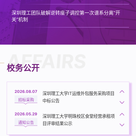
深圳理工团队破解逆转座子调控第一次谱系分离“开
关”机制
AFFAIRS
校务公开
2026.07.31
【变更合同】深圳理工大学2026年图
招标采购
书馆家具采购项目合同公示
2026.08.07
深圳理工大学IT运维外包服务采购项目
2025.05.20
招标采购
深圳理工大学2025年南方科技大学联
中标公告
2026.08.06
通知公告
培校级优秀硕士学位论文推荐名单公示
高真空镀膜系统采购公告
2026.05.29
招标采购
深圳理工大学明珠校区食堂经营承租项
2026.08.06
通知公告
目评审结果公示
深圳理工大学显微镜和核转染设备采购
2026.05.01
招标采购
深圳理工大学（明珠校区）食堂经营承
采购公告