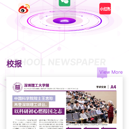
SCHOOL NEWSPAPER
校报
View More