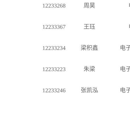
12233268
周昊
12233367
王珏
12233234
梁积鑫
电
12233223
朱梁
电
12233246
张凯泓
电