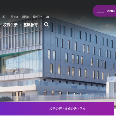
Menu
招生
图书馆
总医院
服务门户
EN
校园生活
基础教育
校务公开
/
通知公告
/
正文