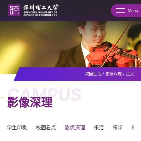
Menu
校园生活
/
影像深理
/
正文
CAMPUS
影像深理
学生印象
校园看点
影像深理
乐活
乐学
乐