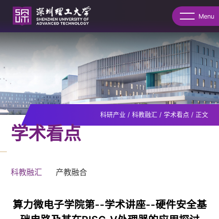
Menu
科研产业
/
科教融汇
/
学术看点
/
正文
学术看点
科教融汇
产教融合
算力微电子学院第--学术讲座--硬件安全基