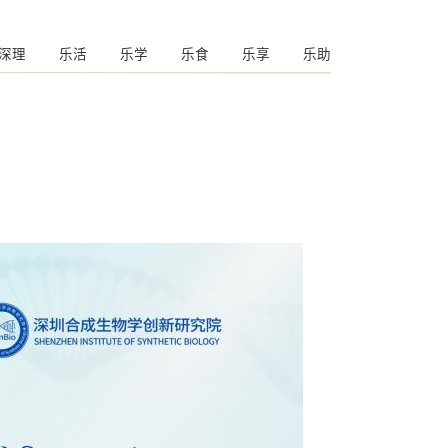
深理
乐活
乐学
乐食
乐享
乐助