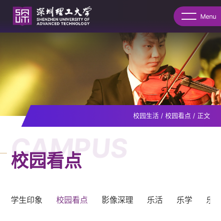
Menu
校园生活
/
校园看点
/
正文
CAMPUS
校园看点
学生印象
校园看点
影像深理
乐活
乐学
乐