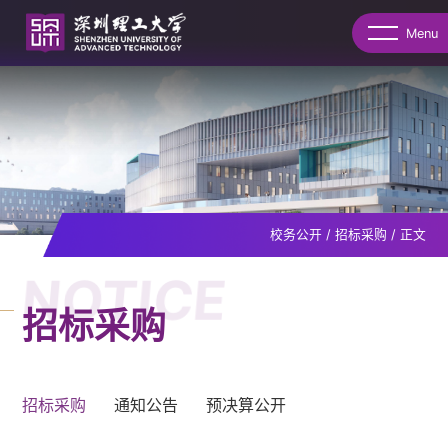
Menu
校务公开
/
招标采购
/
正文
NOTICE
招标采购
招标采购
通知公告
预决算公开