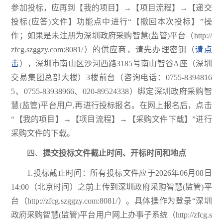
参加投标，应再到【我的项目】→【项目流程】→【递交
投标(应答)文件】功能点中进行“【撤回本次投标】”操
作；如果是未注册为深圳政府采购智慧(监管)平台（http://
zfcg.szggzy.com:8081/）的供应商，请先办理密钥（
请点
击
），深圳市南山区沙河西路3185号南山智谷A座（深圳
交易集团总部大楼）3楼前台（咨询电话：0755-8394816
5、0755-83938966、020-89524338）绑定深圳政府采购智
慧(监管)平台用户,再进行投标报名。在网上报名后，点击
“【我的项目】→【项目流程】→【采购文件下载】”进行
采购文件的下载。
四、
提交投标文件截止时间、开标时间和地点
1.投标截止时间：所有投标文件应于2026年06月08日
14:00（北京时间）之前上传到深圳政府采购智慧(监管)平
台（http://zfcg.szggzy.com:8081/）。具体操作为登录“深圳
政府采购智慧(监管)平台用户网上办事子系统（http://zfcg.s