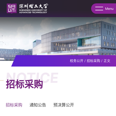
Menu
校务公开
/
招标采购
/
正文
NOTICE
招标采购
招标采购
通知公告
预决算公开