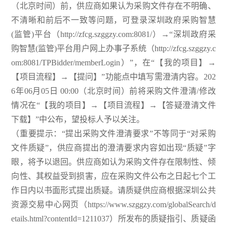
（北京时间）前，供应商如果认为采购文件存在不明确、
不清晰和前后不一致等问题，可登录深圳政府采购智慧
(监管)平台（http://zfcg.szggzy.com:8081/）→“深圳政府采
购智慧(监管)平台用户网上办事子系统（http://zfcg.szggzy.c
om:8081/TPBidder/memberLogin）”，在“【我的项目】→
【项目流程】→【提问】”功能点中填写需澄清内容。202
6年06月05日 00:00（北京时间）前将采购文件澄清/修改
情况在“【我的项目】→【项目流程】→【答疑澄清文件
下载】”中公布，望投标人予以关注。
（重要提示：“提出采购文件澄清要求”不等同于“对采购
文件质疑”，供应商提出的澄清要求内容如出现“质疑”字
眼，将予以退回。供应商如认为采购文件存在限制性、倾
向性、其权益受到损害，应在采购文件公布之日起七个工
作日内以书面形式提出质疑。请质疑供应商根据深圳公共
资源交易中心网页（https://www.szggzy.com/globalSearch/d
etails.html?contentId=1211037）所发布的质疑指引、质疑函