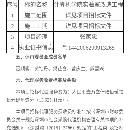
序号
标的名称
计算机学院实验室改造工程
1
施工范围
详见项目招标文件
2
施工工期
详见项目招标文件
3
项目经理
张家忠
4
执业证书信息
粤1442006200913265
五
、评审委员会成员名单
雷顺俊、黄牡丹、樊芷含、曾庆生、熊留兴
六
、代理服务收费标准及金额
本项目招标代理服务费为：人民币壹万叁仟陆佰贰拾
伍元肆角壹分（13,625.41元）。
本项目招标代理服务费收费标准：按《深圳市财政委
员会关于规范深圳市社会采购代理机构管理有关事项的补
充通知》（深财购〔2018〕27号）规定的“工程类”及招标