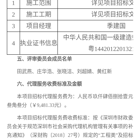
1
施工范围
详见项目招标文
2
施工工期
详见项目招标文
3
项目经理
季建国
中华人民共和国一级建造师
4
执业证书信息
粤14420122013213
五
、评审委员会成员名单
田武燕、庄华浩、张晓洁、刘超婧、黄红新
六
、代理服务收费标准及金额
本项目招标代理服务费为：人民币玖仟肆佰捌拾壹元
叁角叁分（￥9,481.33元）。
本项目招标代理服务费收费标准：按《深圳市财政委
员会关于规范深圳市社会采购代理机构管理有关事项的补
充通知》（深财购〔2018〕27号）规定的“工程类”及招标