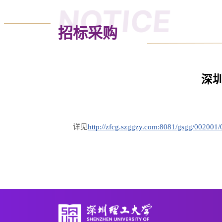
NOTICE
招标采购
深
详见
http://zfcg.szggzy.com:8081/gsgg/00200