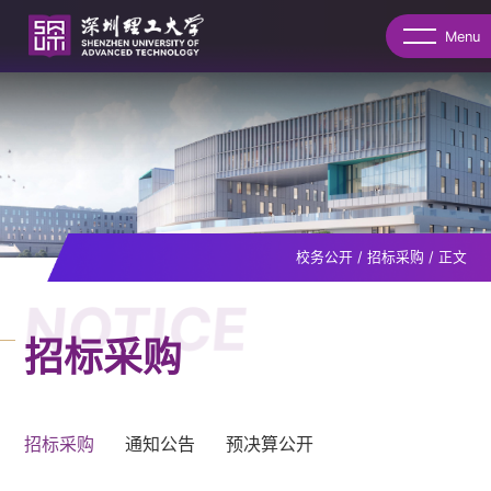
Menu
校务公开
/
招标采购
/
正文
NOTICE
招标采购
招标采购
通知公告
预决算公开