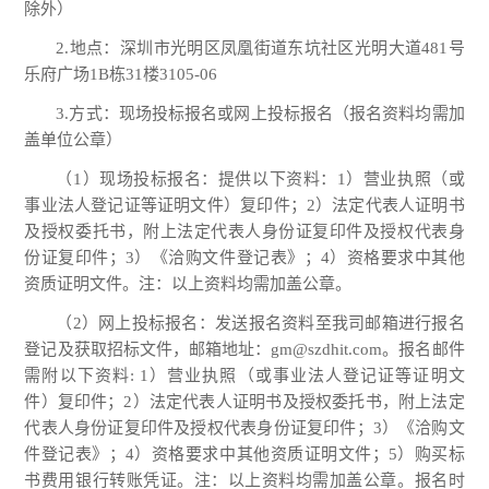
除外）
2.
地点：深圳市光明区凤凰街道东坑社区光明大道
481号
乐府广场1B栋31楼3105-06
3.
方式：现场投标报名或网上投标报名（报名资料均需加
盖单位公章）
（
1
）现场投标报名：提供以下资料：
1
）营业执照（或
事业法人登记证等证明文件）复印件；
2
）法定代表人证明书
及授权委托书，附上法定代表人身份证复印件及授权代表身
份证复印件；
3
）《洽购文件登记表》；
4
）资格要求中其他
资质证明文件。注：以上资料均需加盖公章。
（
2
）网上投标报名：发送报名资料至我司邮箱进行报名
登记及获取招标文件，邮箱地址：
gm
@szdhit.com
。报名邮件
需附以下资料
: 1
）营业执照（或事业法人登记证等证明文
件）复印件；
2
）法定代表人证明书及授权委托书，附上法定
代表人身份证复印件及授权代表身份证复印件；
3
）《洽购文
件登记表》；
4
）资格要求中其他资质证明文件；
5
）购买标
书费用银行转账凭证。注：以上资料均需加盖公章。报名时