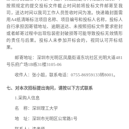
按照规定的提交投标文件截止时间前将投标文件邮寄至我
司，送达时间以我司工作人员签收时间为准。快递箱封面需
用A4纸清晰标注项目名称、项目编号和投标人名称，投标人
自行承担因寄错地址、逾期送达、未按照招标文件要求密封
或者邮寄过程中出现包装密封破损等可能导致投标无效情形
的责任与后果。投标人未参加开标会的，视同认可开标结
果。
邮寄地址：深圳市光明区凤凰街道东坑社区光明大道
481
号乐府广场1B栋31楼3105-06
收件人：张小姐，联系电话：
0755-86959133转8001。
七、对本次招标提出询问，请按以下方式联系
1.采购人信息
名 称：深圳理工大学
地 址：深圳市光明区公常路
1号