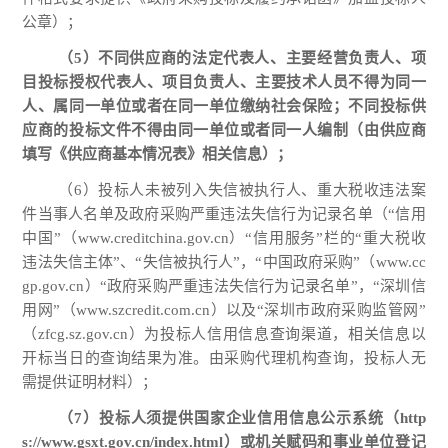
公章）；
（
5
）不同供应商的法定代表人、主要经营负责人、项
目投标授权代表人、项目负责人、主要技术人员不得为同一
人、属同一单位或者在同一单位缴纳社会保险；不同投标供
应商的投标文件不得由同一单位或者同一人编制（由供应商
填写《供应商基本情况表》相关信息）；
（
6）投标人未被列入失信被执行人、重大税收违法案
件当事人名单及政府采购严重违法失信行为记录名单（“信用
中国”（
www.creditchina.gov.cn
）
“信用服务”栏的“重大税收
违法失信主体”、“失信被执行人”，“中国政府采购”（
www.cc
gp.gov.cn
）
“政府采购严重违法失信行为记录名单”，“深圳信
用网”（
www.szcredit.com.cn
）以及
“深圳市政府采购监管网”
（
zfcg.sz.gov.cn
）为投标人信用信息查询渠道，相关信息以
开标当日的查询结果为准。由采购代理机构查询，投标人无
需提供证明材料）；
（
7）投标人须提供国家企业信用信息公示系统（
http
s://www.gsxt.gov.cn/index.html
）或机关赋码和事业单位登记