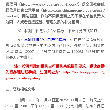
管理网（
http://www.gjsy.gov.cn/sydwfrxxcx/
）或全国社会组
织信用信息公示平台（
https://xxgs.chinanpo.mca.gov.cn/gsxt/
newList
）网站截图，作为不同供应商之间不存在单位负责人
为同一人或者直接控股、管理关系的补充证明；
（
8）本项目不接受联合体投标，不允许分包或转包；
（
9）
本项目接受进口产品投标
（进口产品是指通过中
国海关报关验放进入中国境内且产自关境外的产品，相关内
容以
“财库【2007】
119
号文
”和“财办库【
2008
】
248
号文
”的
相关规定为准）。
注：按深圳政府采购自行采购系统操作要求，供应商需
先行办理注册手续，注册网址为：
https://trade.szggzy.com/g
gzy/center/#/register。
三、获取招标文件
1.
时间：
2025年
11
月
21
日至
2025年
11
月
28
日，每天上午
09:00
至
12:00
，下午
14
：
30
至
17:30
（北京时间，法定节假日