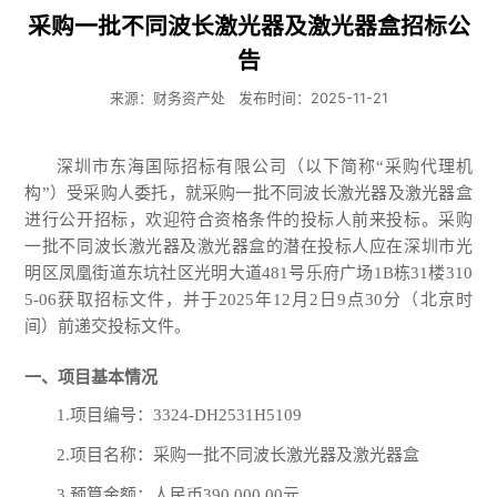
采购一批不同波长激光器及激光器盒招标公
告
来源：财务资产处
发布时间：2025-11-21
深圳市东海国际招标有限公司（以下简称
“采购代理机
构”）受采购人委托，就采购一批不同波长激光器及激光器盒
进行公开招标，欢迎符合资格条件的投标人前来投标。采购
一批不同波长激光器及激光器盒的潜在投标人应在深圳市光
明区凤凰街道东坑社区光明大道481号乐府广场1B栋31楼310
5-06获取招标文件，并于
2025年
12
月
2
日
9
点
30
分
（北京时
间）前递交投标文件。
一、项目基本情况
1.项目编号：3324-DH2531H5109
2.项目名称：采购一批不同波长激光器及激光器盒
3.预算金额：人民币390,000.00元