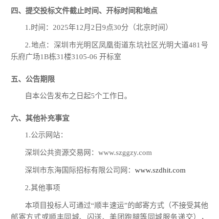
四、提交投标文件截止时间、开标时间和地点
1.
时间：
2025年
12
月
2
日
9
点
30
分（北京时间）
2.
地点：深圳市光明区凤凰街道东坑社区光明大道
481号
乐府广场1B栋31楼3105-06 开标室
五、公告期限
自本公告发布之日起
5
个工作日。
六、其他补充事宜
1.公示网站：
深圳公共资源交易网：
www.szggzy.com
深圳市东海国际招标有限公司网：
www.szdhit.com
2.其他事项
本项目投标人可通过
“顺丰速运”的邮寄方式（不接受其他
邮寄方式或顺丰同城、闪送、美团跑腿等同城服务递交），