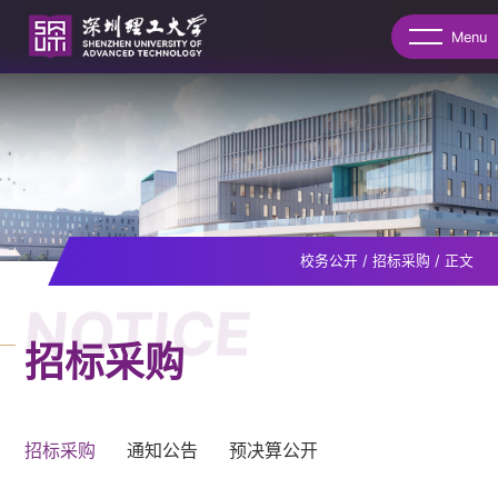
Menu
校务公开
/
招标采购
/
正文
NOTICE
招标采购
招标采购
通知公告
预决算公开