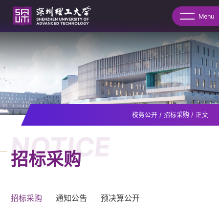
Menu
校务公开
/
招标采购
/
正文
NOTICE
招标采购
招标采购
通知公告
预决算公开