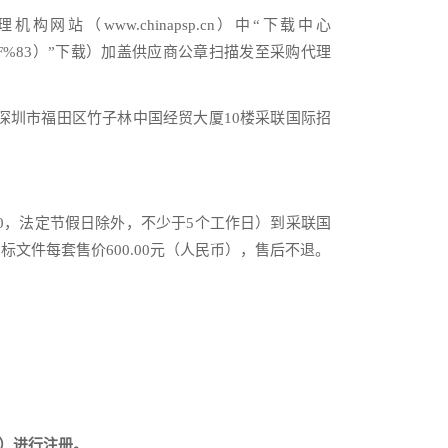
www.chinapsp.cn）中“下载中心
4%B8%AD%E5%BF%83）”下载）加盖供应商公章扫描发至采购代理
深圳市福田区竹子林中国经贸大厦10楼采联国际招
17：30，法定节假日除外，不少于5个工作日）到采联国
件每套售价600.00元（人民币），售后不退。
tml）进行注册。