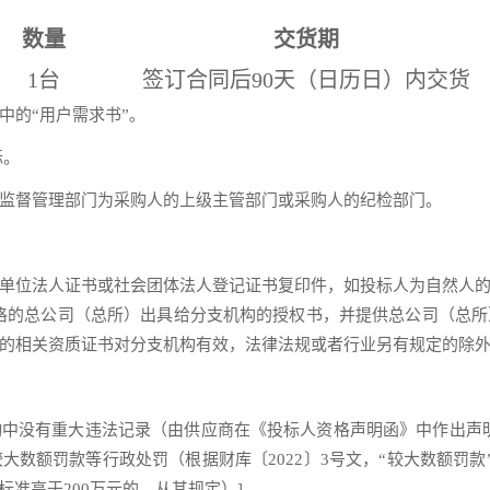
数量
交货期
1台
签订合同后90天（日历日）内交货
中的“用户需求书”。
标。
监督管理部门为采购人的上级主管部门或采购人的纪检部门。
单位法人证书或社会团体法人登记证书复印件，如投标人为自然人
格的总公司（总所）出具给分支机构的授权书，并提供总公司（总
的相关资质证书对分支机构有效，法律法规或者行业另有规定的除外
中没有重大违法记录（由供应商在《投标人资格声明函》中作出声
数额罚款等行政处罚（根据财库〔2022〕3号文，“较大数额罚款
标准高于200万元的，从其规定）]