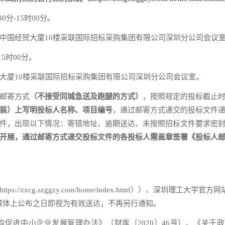
0分-15时00分。
中国经贸大厦10楼采联国际招标采购集团有限公司深圳分公司会议
5时00分。
大厦10楼采联国际招标采购集团有限公司深圳分公司会议室。
邮寄方式
（
不接受同城急送及跑腿的方式
）
，按照规定的投标截止
装）
上写明投标人名称、项目编号
，通过邮寄方式递交的投标文件
件，出现以下情况：寄错地址、逾期送达、未按照招标文件要求密
开展，通过邮寄方式递交投标文件的各投标人需盖章签署《投标人
g.szggzy.com/home/index.html））、深圳理工大学官方网站（https:
告在上述媒体上公布之日即视为有效送达，不再另行通知。
促进中小企业发展管理办法》（财库〔2020〕46号）、《关于