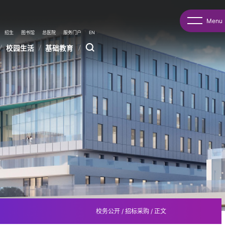
Menu
招生
图书馆
总医院
服务门户
EN
校园生活
基础教育
校务公开
/
招标采购
/
正文