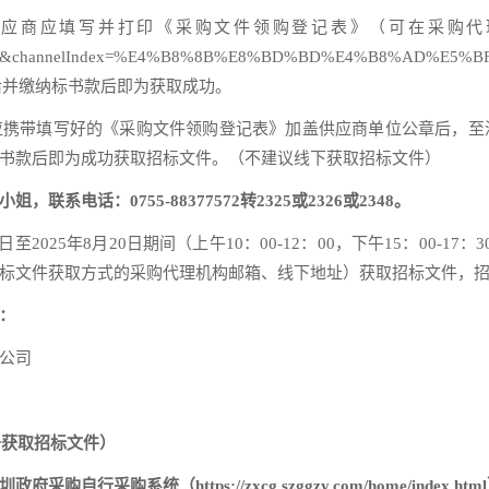
应填写并打印《采购文件领购登记表》（可在采购代理机构网站（
.html?siteId=2&channelIndex=%E4%B8%8B%E8%BD%BD%E
核通过后并缴纳标书款后即为获取成功。
携带填写好的《采购文件领购登记表》加盖供应商单位公章后，至
书款后即为成功获取招标文件。（不建议线下获取招标文件）
小姐，联系电话：
0755-88377572转2325或
2326或2348。
至2025年8月20日期间（上午10：00-12：00，下午15：00-
标文件获取方式的采购代理机构邮箱、线下地址）获取招标文件，招标文
：
公司
于获取招标文件
）
采购系统（https://zxcg.szggzy.com/home/index.h