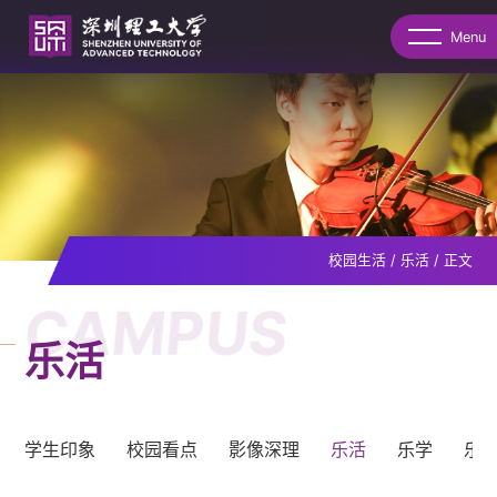
Menu
校园生活
/
乐活
/
正文
CAMPUS
乐活
学生印象
校园看点
影像深理
乐活
乐学
乐