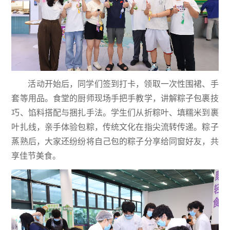
活动开始后，同学们签到打卡，领取一次性围裙、手
套等用品。食堂的厨师现场手把手教学，讲解粽子包裹技
巧、馅料搭配与捆扎手法。学生们从折粽叶、填糯米到裹
叶扎线，亲手体验包粽，传统文化在指尖流转传递。粽子
蒸熟后，大家还纷纷将自己包的粽子分享给同窗好友，共
享佳节美食。