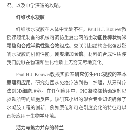
况、以及申学深造的攻略。
纤维状水凝胶
纤维状水凝胶在人体中无处不在。Paul H.J. Kouwer教
授课题组制备的机械可调仿生复合网络由
功能性棒状纳米
颗粒和合成半柔性聚合物
组成。交联引起结构变化强烈影
响水凝胶的机械性能，
刚度增加40倍
。材料的合成性质使
我们能够在物理和生化性质上无穷无尽地变化。
Paul H.J. Kouwer教授实验室
研究仿生PIC凝胶的基本
原理和应用
，研究范围从免疫疗法到伤口护理，从牙科疗
法到3D细胞培养。在任何应用中，PIC凝胶都精确定制以
驱动所需的细胞反应。该研究小组的混合专业知识确保了
水凝胶工程的创新，例如原位和可逆刚度变化的特征可以
直接应用于生物学环境。
活力与魅力并存的荷兰