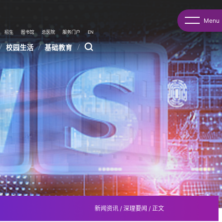
Menu
招生
图书馆
总医院
服务门户
EN
校园生活
基础教育
新闻资讯
/
深理要闻
/
正文