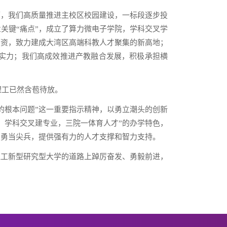
下，我们高质量推进主校区
校园建设，一标段逐步投
关键“痛点”，成立了算力微电子学院，学科交叉学
师资，致力建成大湾区高端科教人才聚集的新高地；
强劲学术实力；我们高成效推进产教融合发展，积极承担横
理工已然含苞待放。
的根本问题”这一重要指示精神，以勇立潮头的创新
，学科交叉建专业，三院一体育人才”的办学特色，
、勇当尖兵，提供强有力的人才支撑和智力支持。
理工新型研究型大学的道路上踔厉奋发、勇毅前进，