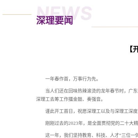
NEWS
深理要闻
【
一年春作首，万事行为先。
当人们还在回味热辣滚烫的龙年春节时，广东
深理工去筹工作擂金鼓、奏强音。
谨此开工首日，祝愿深理工以及与深理工深度
刚刚过去的2023年，是全面贯彻党的二十
这一年，我们坚持教育、科技、人才“三位一