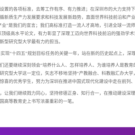
设置的各项标准，去筹工作有序、有力推进；在深圳市的大力支持
循新质生产力发展要求和科技发展新趋势，直面世界科技前沿和产业
产业”是我们的宣言；我们高标准打造一流人才高地，引进全球一流
子刊发表多篇国际顶级高水平论文，有力彰显了深理工迈向世界科技前沿的
新型研究型大学最有力的担当。
也是实现“十四五”规划目标任务的关键一年，站在新的历史起点上，深
们还要继续深刻领会“培养什么人、怎样培养人、为谁培养人是教育
研究型大学这一定位，矢志不移地坚持“产教融合、科教融汇办大学
惊喜的优秀学生，努力为深圳在推进中国式现代化建设中走在前列
，让我们继续戮力同心，坚持修德正身、知行合一，在推动建设深
国高等教育史上书写浓墨重彩的一笔。