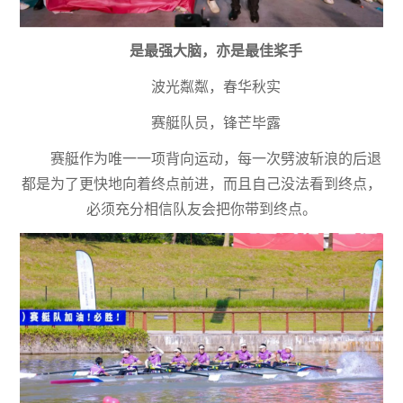
是最强大脑，亦是最佳桨手
波光粼粼，春华秋实
赛艇队员，锋芒毕露
赛艇作为唯一一项背向运动，每一次劈波斩浪的后退
都是为了更快地向着终点前进，而且自己没法看到终点，
必须充分相信队友会把你带到终点。