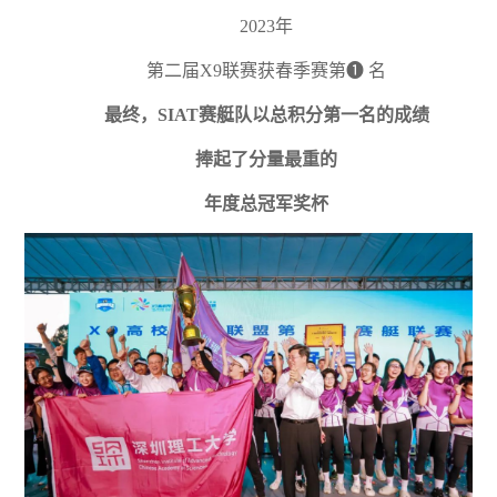
2023年
第二届X9联赛获春季赛第❶ 名
最终，SIAT赛艇队以总积分第一名的成绩
捧起了分量最重的
年度总冠军奖杯