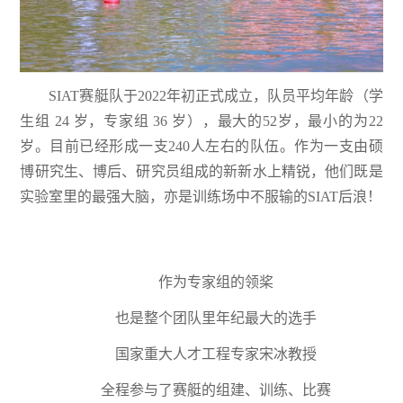
SIAT赛艇队于2022年初正式成立，队员平均年龄（学
生组 24 岁，专家组 36 岁），最大的52岁，最小的为22
岁。目前已经形成一支240人左右的队伍。作为一支由硕
博研究生、博后、研究员组成的新新水上精锐，他们既是
实验室里的最强大脑，亦是训练场中不服输的SIAT后浪！
作为专家组的领桨
也是整个团队里年纪最大的选手
国家重大人才工程专家宋冰教授
全程参与了赛艇的组建、训练、比赛