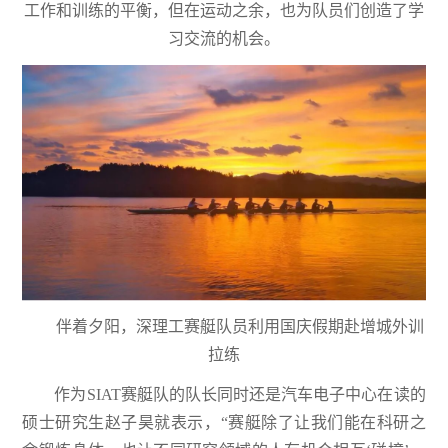
工作和训练的平衡，但在运动之余，也为队员们创造了学
习交流的机会。
伴着夕阳，深理工赛艇队员利用国庆假期赴增城外训
拉练
作为SIAT赛艇队的队长同时还是汽车电子中心在读的
硕士研究生赵子昊就表示，“赛艇除了让我们能在科研之