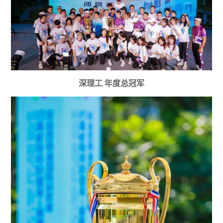
深理工 年度总冠军