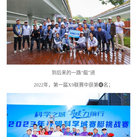
到后来的一路“艇”进
2022年，第一届X9联赛中获第❹名；