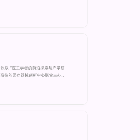
。会议以“医工学者的前沿探索与产学研
家高性能医疗器械创新中心联合主办，
办，深圳理工大学生物医学工程学院承办。来自
所的60余位顶尖学者和400余名青年