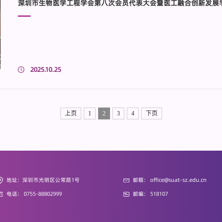
2025.10.25
上页
1
2
3
4
下页
地址: 深圳市光明区公常路1号
邮箱: office@suat-sz.edu.cn
电话: 0755-88802999
邮编: 518107