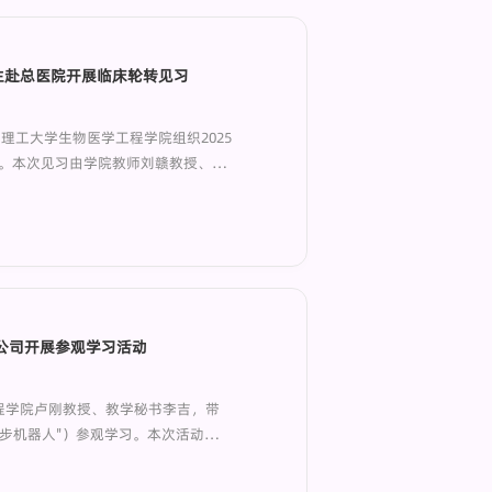
生赴总医院开展临床轮转见习
理工大学生物医学工程学院组织2025
动。本次见习由学院教师刘赣教授、李
影像技术的理解，促进医工交叉融
区人民政府与深圳理工大学合作共建，
公司开展参观学习活动
程学院卢刚教授、教学秘书李吉，带
迈步机器人"）参观学习。本次活动旨
业视野。迈步机器人成立于2016
术企业。公司总部位于深圳市盐田区