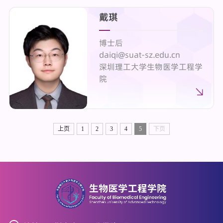
戴琪
博士后
daiqi@suat-sz.edu.cn
深圳理工大学生物医学工程学
院
上页
1
2
3
4
5
下页